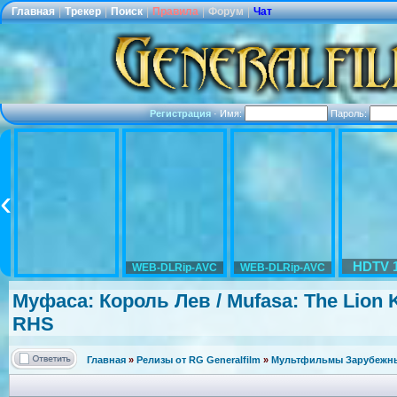
Главная
|
Трекер
|
Поиск
|
Правила
|
Форум
|
Чат
Регистрация
·
Имя:
Пароль:
HDTV 
WEB-DLRip-AVC
WEB-DLRip-AVC
Муфаса: Король Лев / Mufasa: The Lion K
RHS
Главная
»
Релизы от RG Generalfilm
»
Мультфильмы Зарубежные