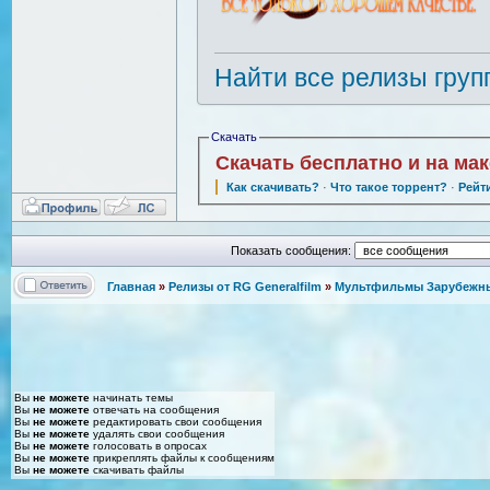
Найти все релизы груп
Скачать
Скачать бесплатно и на ма
Как скачивать?
·
Что такое торрент?
·
Рейт
Показать сообщения:
Главная
»
Релизы от RG Generalfilm
»
Мультфильмы Зарубежные
Вы
не можете
начинать темы
Вы
не можете
отвечать на сообщения
Вы
не можете
редактировать свои сообщения
Вы
не можете
удалять свои сообщения
Вы
не можете
голосовать в опросах
Вы
не можете
прикреплять файлы к сообщениям
Вы
не можете
скачивать файлы