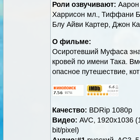
Роли озвучивают:
Аарон 
Харрисон мл., Тиффани Б
Блу Айви Картер, Джон Ка
О фильме:
Осиротевший Муфаса зна
кровей по имени Така. Вм
опасное путешествие, кот
Качество:
BDRip 1080p
Видео:
AVC, 1920x1036 (1.
bit/pixel)
Аудио:#1
русский, AC3, 5