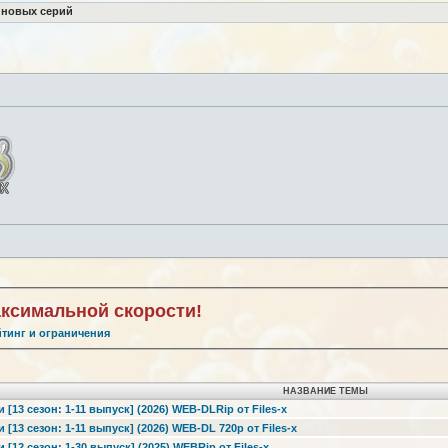
 новых серий
аксимальной скорости!
йтинг и ограничения
НАЗВАНИЕ ТЕМЫ
[13 сезон: 1-11 выпуск] (2026) WEB-DLRip от Files-x
[13 сезон: 1-11 выпуск] (2026) WEB-DL 720p от Files-x
[12 сезон: 1-30 выпуск] (2025) WEBRip от Files-x