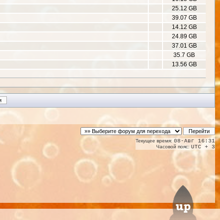
25.12 GB
39.07 GB
14.12 GB
24.89 GB
37.01 GB
35.7 GB
13.56 GB
Текущее время:
08-Авг 16:31
Часовой пояс:
UTC + 3