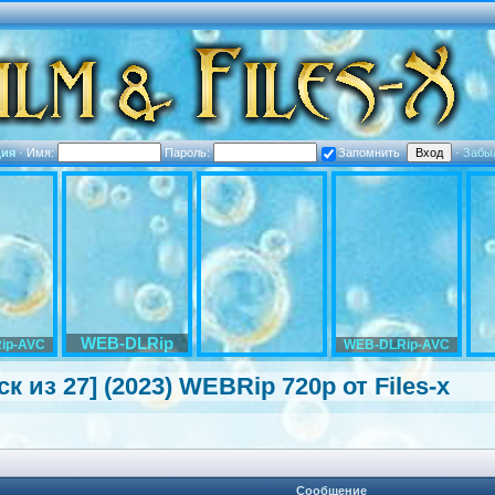
ция
·
Имя:
Пароль:
Запомнить
·
Забы
WEB-DLRip
ip-AVC
WEB-DLRip-AVC
 из 27] (2023) WEBRip 720p от Files-x
Сообщение