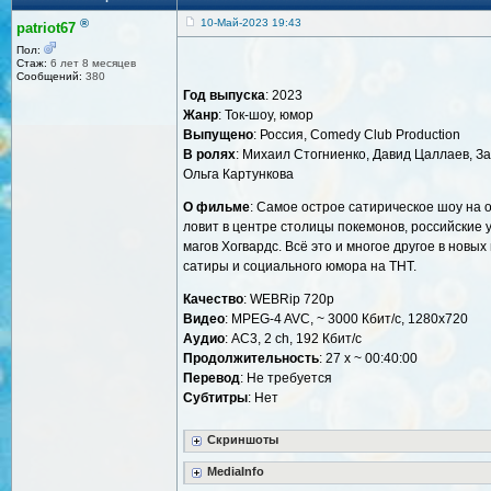
®
10-Май-2023 19:43
patriot67
Пол:
Стаж:
6 лет 8 месяцев
Сообщений:
380
Год выпуска
: 2023
Жанр
: Ток-шоу, юмор
Выпущено
: Россия, Comedy Club Production
В ролях
: Михаил Стогниенко, Давид Цаллаев, За
Ольга Картункова
О фильме
: Самое острое сатирическое шоу на 
ловит в центре столицы покемонов, российские
магов Хогвардс. Всё это и многое другое в но
сатиры и социального юмора на ТНТ.
Качество
: WEBRip 720p
Видео
: MPEG-4 AVC, ~ 3000 Кбит/с, 1280x720
Аудио
: AC3, 2 ch, 192 Кбит/с
Продолжительность
: 27 х ~ 00:40:00
Перевод
: Не требуется
Cубтитры
: Нет
Скриншоты
MediaInfo