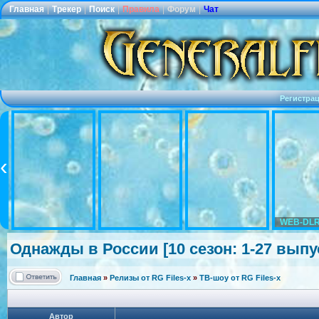
Главная
|
Трекер
|
Поиск
|
Правила
|
Форум
|
Чат
Регистра
WEB-DLR
Однажды в России [10 сезон: 1-27 выпуск
Главная
»
Релизы от RG Files-x
»
ТВ-шоу от RG Files-x
Автор