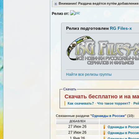
Внимание! Раздача ведётся путём добавления
Релиз от:
Релиз подготовлен
RG Files-x
Найти все релизы группы
Скачать
Скачать бесплатно и на м
Как скачивать?
·
Что такое торрент?
·
Ре
Связанные раздачи "
Однажды в России
" (10):
ДОБАВЛЕН
27 Июн 26
Однажды в России 
27 Июн 26
Однажды в России 
1 Янв 26
Однажды в России 