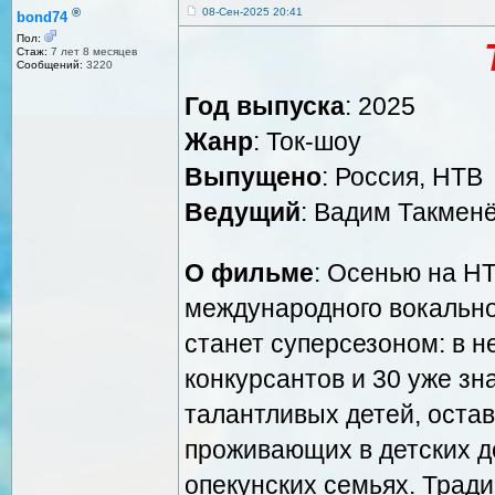
®
08-Сен-2025 20:41
bond74
Пол:
Стаж:
7 лет 8 месяцев
Сообщений:
3220
Год выпуска
: 2025
Жанр
: Ток-шоу
Выпущено
: Россия, НТВ
Ведущий
: Вадим Такменё
О фильме
: Осенью на НТ
международного вокально
станет суперсезоном: в н
конкурсантов и 30 уже з
талантливых детей, оста
проживающих в детских д
опекунских семьях. Трад