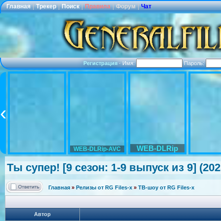
Главная
|
Трекер
|
Поиск
|
Правила
|
Форум
|
Чат
Регистрация
·
Имя:
Пароль:
WEB-DLRip
WEB-DLRip-AVC
Ты супер! [9 сезон: 1-9 выпуск из 9] (20
Главная
»
Релизы от RG Files-x
»
ТВ-шоу от RG Files-x
Автор