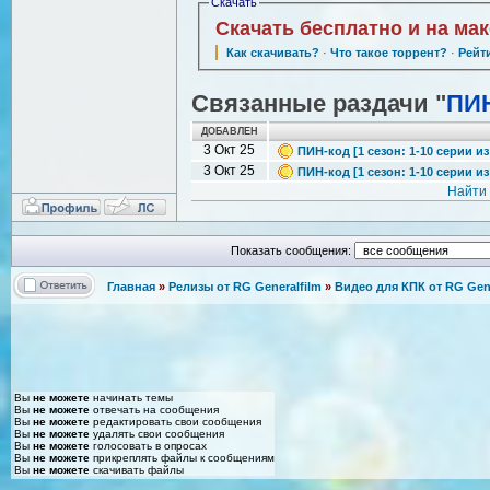
Скачать
Скачать бесплатно и на ма
Как скачивать?
·
Что такое торрент?
·
Рейт
Связанные раздачи "
ПИН
ДОБАВЛЕН
3 Окт 25
ПИН-код [1 сезон: 1-10 серии из 
3 Окт 25
ПИН-код [1 сезон: 1-10 серии из 
Найти
Показать сообщения:
Главная
»
Релизы от RG Generalfilm
»
Видео для КПК от RG Gene
Вы
не можете
начинать темы
Вы
не можете
отвечать на сообщения
Вы
не можете
редактировать свои сообщения
Вы
не можете
удалять свои сообщения
Вы
не можете
голосовать в опросах
Вы
не можете
прикреплять файлы к сообщениям
Вы
не можете
скачивать файлы