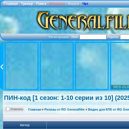
Главная
|
Трекер
|
Поиск
|
Правила
|
Форум
|
Чат
Регистрация
·
Имя:
Пароль:
WEB-DLR
ПИН-код [1 сезон: 1-10 серии из 10] (202
Главная
»
Релизы от RG Generalfilm
»
Видео для КПК от RG Gene
Автор