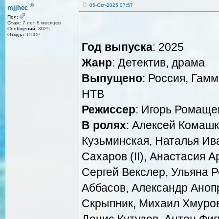
®
05-Окт-2025 07:57
mjjhec
Пол:
Стаж:
7 лет 8 месяцев
Сообщений:
3025
Откуда:
СССР
Год выпуска
: 2025
Жанр
: Детектив, драма
Выпущено
: Россия, Гам
НТВ
Режиссер
: Игорь Ромаще
В ролях
: Алексей Комашк
Кузьминская, Наталья Ив
Сахаров (II), Анастасия 
Сергей Векслер, Ульяна Р
Аббасов, Александр Аноп
Скрыпник, Михаил Хмуров
Денис Кутузов, Антон Фи