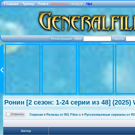
Главная
|
Трекер
|
Поиск
|
Правила
|
Форум
|
Чат
Регистрация
·
Имя:
Пароль:
Ронин [2 сезон: 1-24 серии из 48] (2025)
Главная
»
Релизы от RG Files-x
»
Русскоязычные сериалы от RG 
Автор