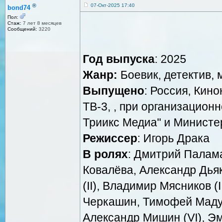
®
07-Окт-2025 17:40
bond74
Пол:
Стаж:
7 лет 8 месяцев
Сообщений:
3220
Год выпуска
: 2025
Жанр:
Боевик, детектив,
Выпущено
: Россия, Кин
ТВ-3, , при организацион
Триикс Медиа" и Министе
Режиссер
: Игорь Драка
В ролях
: Дмитрий Палам
Ковалёва, Александр Дья
(II), Владимир Мясников (
Черкашин, Тимофей Маду
Александр Мишин (VI), Э