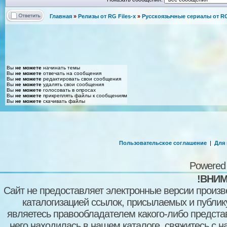
Главная
»
Релизы от RG Files-x
»
Русскоязычные сериалы от RG 
Вы
не можете
начинать темы
Вы
не можете
отвечать на сообщения
Вы
не можете
редактировать свои сообщения
Вы
не можете
удалять свои сообщения
Вы
не можете
голосовать в опросах
Вы
не можете
прикреплять файлы к сообщениям
Вы
не можете
скачивать файлы
Пользовательское соглашение
|
Для
Powered
!ВНИМ
Сайт не предоставляет электронные версии произв
каталогизацией ссылок, присылаемых и публи
являетесь правообладателем какого-либо представ
него находилась в нашем каталоге, свяжитесь с 