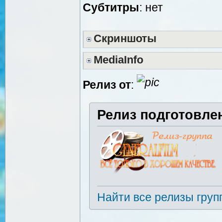
Cубтитры
: нет
Скриншоты
MediaInfo
Релиз от
:
Релиз подготовле
Найти все релизы груп