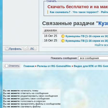
Скачать
Скачать бесплатно и на ма
Как скачивать?
·
Что такое торрент?
·
Рейт
Связанные раздачи "
Куз
ДОБАВЛЕН
16 Окт 25
Кузнецовы ТВ [1-16 серии из 16]
16 Окт 25
Кузнецовы ТВ [1-16 серии из 16]
Найти вс
Показать сообщения:
Главная
»
Релизы от RG Generalfilm
»
Видео для КПК от RG Gene
Вы
не можете
начинать темы
Вы
не можете
отвечать на сообщения
Вы
не можете
редактировать свои сообщения
Вы
не можете
удалять свои сообщения
Вы
не можете
голосовать в опросах
Вы
не можете
прикреплять файлы к сообщениям
Вы
не можете
скачивать файлы