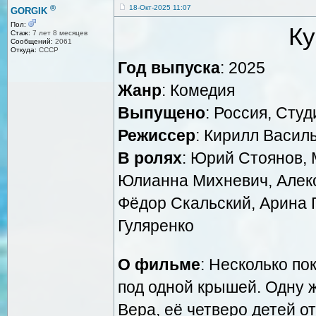
®
18-Окт-2025 11:07
GORGIK
Пол:
Ку
Стаж:
7 лет 8 месяцев
Сообщений:
2061
Откуда:
СССР
Год выпуска
: 2025
Жанр
: Комедия
Выпущено
: Россия, Сту
Режиссер
: Кирилл Васил
В ролях
: Юрий Стоянов, 
Юлианна Михневич, Алекс
Фёдор Скальский, Арина 
Гуляренко
О фильме
: Несколько п
под одной крышей. Одну 
Вера, её четверо детей о