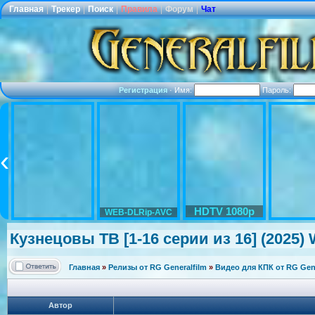
Главная
|
Трекер
|
Поиск
|
Правила
|
Форум
|
Чат
Регистрация
·
Имя:
Пароль:
HDTV 1080p
WEB-DLRip-AVC
Кузнецовы ТВ [1-16 серии из 16] (2025)
Главная
»
Релизы от RG Generalfilm
»
Видео для КПК от RG Gene
Автор