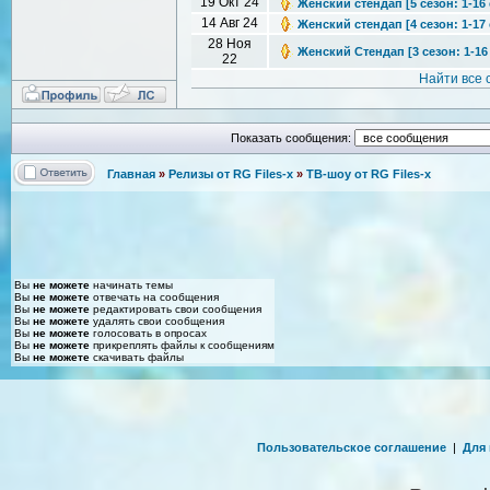
19 Окт 24
Женский стендап [5 сезон: 1-16 
14 Авг 24
Женский стендап [4 сезон: 1-17 
28 Ноя
Женский Стендап [3 сезон: 1-16 
22
Найти все
Показать сообщения:
Главная
»
Релизы от RG Files-x
»
ТВ-шоу от RG Files-x
Вы
не можете
начинать темы
Вы
не можете
отвечать на сообщения
Вы
не можете
редактировать свои сообщения
Вы
не можете
удалять свои сообщения
Вы
не можете
голосовать в опросах
Вы
не можете
прикреплять файлы к сообщениям
Вы
не можете
скачивать файлы
Пользовательское соглашение
|
Для