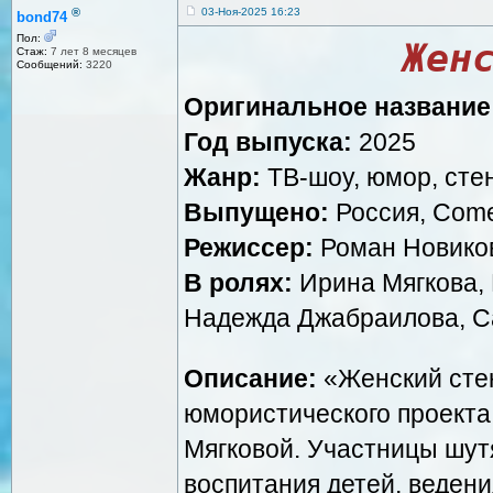
®
03-Ноя-2025 16:23
bond74
Пол:
Жен
Стаж:
7 лет 8 месяцев
Сообщений:
3220
Оригинальное название
Год выпуска:
2025
Жанр:
ТВ-шоу, юмор, сте
Выпущено:
Россия, Come
Режиссер:
Роман Новико
В ролях:
Ирина Мягкова,
Надежда Джабраилова, С
Описание:
«Женский стен
юмористического проекта
Мягковой. Участницы шут
воспитания детей, веден