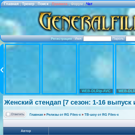
Главная
|
Трекер
|
Поиск
|
Правила
|
Форум
|
Чат
Регистрация
·
Имя:
Пароль:
WEB-DLRip-AVC
WEB-DLR
Женский стендап [7 сезон: 1-16 выпуск и
Главная
»
Релизы от RG Files-x
»
ТВ-шоу от RG Files-x
Автор