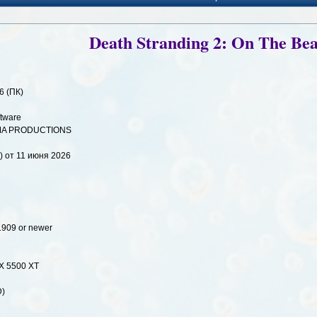
Death Stranding 2: On The Be
6 (ПК)
tware
JIMA PRODUCTIONS
) от 11 июня 2026
1909 or newer
X 5500 XT
D)