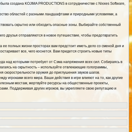
была создана KOJIMA PRODUCTIONS в сотрудничестве с Nixxes Software,
ство областей с разными ландшафтами и природными условиями, а
йствовать скрытно или обходить опасные зоны. Выбирайте собственный
го друзья отправляются в новое путешествие, чтобы предотвратить
а ее полных жизни просторах вам предстоит иметь дело со сменой дня и
старивает все, чего коснется. Вам придется строить новые типы
еда над которыми потребует от Сэма напряжения всех сил. Собираясь в
олагаясь на скрытность – используйте отвлекающие голограммы,
я скорострельности оружия до приглушения звуков шагов.
 игроками всего мира. Ваши действия в игре влияют на то, как другие
 полезным мостам, жертвуйте ресурсы на общественные проекты,
ами. Поддерживая других игроков, вы укрепляете свою репутацию и