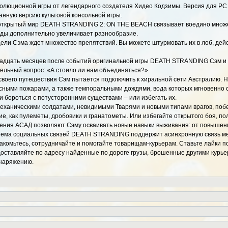
люционной игры от легендарного создателя Хидео Кодзимы. Версия для PC 
нную версию культовой консольной игры.
открытый мир DEATH STRANDING 2: ON THE BEACH связывает воедино множе
оды дополнительно увеличивает разнообразие.
 цели Сэма ждет множество препятствий. Вы можете штурмовать их в лоб, де
адцать месяцев после событий оригинальной игры DEATH STRANDING Сэм и е
тельный вопрос: «А стоило ли нам объединяться?».
своего путешествия Сэм пытается подключить к хиральной сети Австралию. Н
сными пожарами, а также темпоральными дождями, вода которых мгновенно со
 бороться с потусторонними существами – или избегать их.
механическими солдатами, невидимыми Тварями и новыми типами врагов, поб
ие, как пулеметы, дробовики и гранатометы. Или избегайте открытого боя, п
ения АСАД позволяют Сэму осваивать новые навыки выживания: от повышени
тема социальных связей DEATH STRANDING поддержит асинхронную связь между
накомьтесь, сотрудничайте и помогайте товарищам-курьерам. Ставьте лайки
оставляйте по адресу найденные по дороге грузы, брошенные другими курьер
снаряжению.