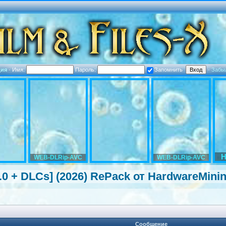
ция
·
Имя:
Пароль:
Запомнить
·
Забы
H
WEB-DLRip-AVC
WEB-DLRip-AVC
5.0 + DLCs] (2026) RePack от HardwareMini
Сообщение