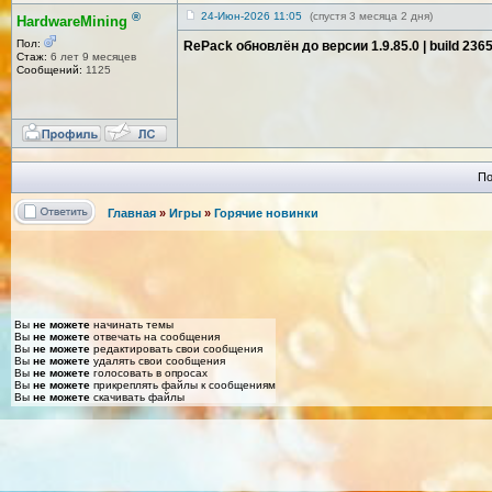
®
24-Июн-2026 11:05
(спустя 3 месяца 2 дня)
HardwareMining
Пол:
RePack обновлён до версии 1.9.85.0 | build 23
Стаж:
6 лет 9 месяцев
Сообщений:
1125
По
Главная
»
Игры
»
Горячие новинки
Вы
не можете
начинать темы
Вы
не можете
отвечать на сообщения
Вы
не можете
редактировать свои сообщения
Вы
не можете
удалять свои сообщения
Вы
не можете
голосовать в опросах
Вы
не можете
прикреплять файлы к сообщениям
Вы
не можете
скачивать файлы