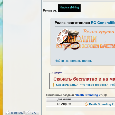
Релиз от:
Релиз подготовлен
RG Generalfi
Найти все релизы группы
Скачать
Скачать бесплатно и на м
Как скачивать?
·
Что такое торрент?
·
Ре
Связанные раздачи "
Death Stranding 2
" (1):
ДОБАВЛЕН
18 Апр 26
Death Stranding 2: