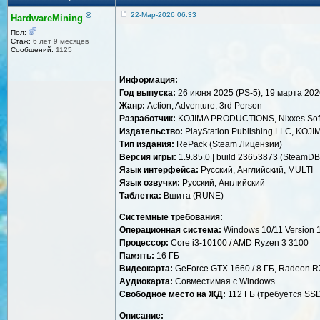
®
22-Мар-2026 06:33
HardwareMining
Пол:
Стаж:
6 лет 9 месяцев
Сообщений:
1125
Информация:
Год выпуска:
26 июня 2025 (PS-5), 19 марта 202
Жанр:
Action, Adventure, 3rd Person
Разработчик:
KOJIMA PRODUCTIONS, Nixxes Sof
Издательство:
PlayStation Publishing LLC, KO
Тип издания:
RePack (Steam Лицензии)
Версия игры:
1.9.85.0 | build 23653873 (SteamDB
Язык интерфейса:
Русский, Английский, MULTI
Язык озвучки:
Русский, Aнглийский
Таблетка:
Вшита (RUNE)
Системные требования:
Операционная система:
Windows 10/11 Version 
Процессор:
Core i3-10100 / AMD Ryzen 3 3100
Память:
16 ГБ
Видеокарта:
GeForce GTX 1660 / 8 ГБ, Radeon R
Аудиокарта:
Совместимая с Windows
Свободное место на ЖД:
112 ГБ (требуется SS
Описание: