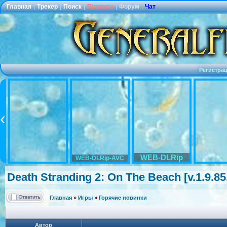
Главная
|
Трекер
|
Поиск
|
Правила
|
Форум
|
Чат
Регистра
WEB-DLRip
WEB-DLRip-AVC
Death Stranding 2: On The Beach [v.1.9.8
Главная
»
Игры
»
Горячие новинки
Автор