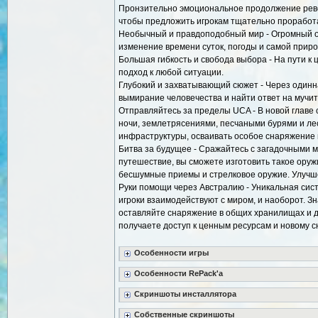
Пронзительно эмоциональное продолжение рево
чтобы предложить игрокам тщательно проработа
Необычный и правдоподобный мир - Огромный 
изменение времени суток, погоды и самой прир
Большая гибкость и свобода выбора - На пути к
подход к любой ситуации.
Глубокий и захватывающий сюжет - Через одинн
вымирание человечества и найти ответ на мучи
Отправляйтесь за пределы UCA - В новой главе 
ночи, землетрясениями, песчаными бурями и ле
инфраструктуры, осваивать особое снаряжение и
Битва за будущее - Сражайтесь с загадочными 
путешествие, вы сможете изготовить такое оруж
бесшумные приемы и стрелковое оружие. Улучш
Руки помощи через Австралию - Уникальная сис
игроки взаимодействуют с миром, и наоборот. З
оставляйте снаряжение в общих хранилищах и д
получаете доступ к ценным ресурсам и новому 
Особенности игры
Особенности RePack'a
Скриншоты инсталлятора
Собственные скриншоты