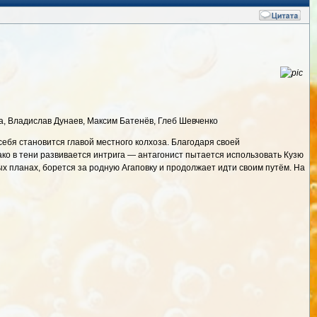
ва, Владислав Дунаев, Максим Батенёв, Глеб Шевченко
себя становится главой местного колхоза. Благодаря своей
ако в тени развивается интрига — антагонист пытается использовать Кузю
ых планах, борется за родную Агаповку и продолжает идти своим путём. На