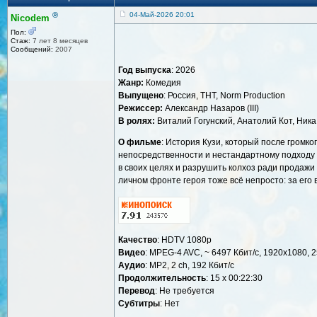
®
04-Май-2026 20:01
Nicodem
Пол:
Стаж:
7 лет 8 месяцев
Сообщений:
2007
Год выпуска
: 2026
Жанр:
Комедия
Выпущено
: Россия, ТНТ, Norm Production
Режиссер:
Александр Назаров (III)
В ролях:
Виталий Гогунский, Анатолий Кот, Ника
О фильме
: История Кузи, который после громко
непосредственности и нестандартному подходу К
в своих целях и разрушить колхоз ради продажи
личном фронте героя тоже всё непросто: за его
Качество
: HDTV 1080p
Видео
: MPEG-4 AVC, ~ 6497 Кбит/с, 1920x1080, 2
Аудио
: MP2, 2 ch, 192 Кбит/с
Продолжительность
: 15 х 00:22:30
Перевод
: Не требуется
Субтитры
: Нет