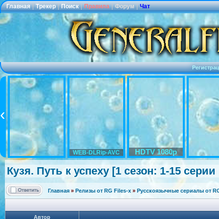
Главная
|
Трекер
|
Поиск
|
Правила
|
Форум
|
Чат
Регистра
HDTV 1080p
WEB-DLRip-AVC
Кузя. Путь к успеху [1 сезон: 1-15 серии 
Главная
»
Релизы от RG Files-x
»
Русскоязычные сериалы от RG 
Автор