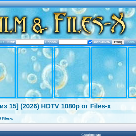
ция
·
Имя:
Пароль:
Запомнить
·
Забы
из 15] (2026) HDTV 1080p от Files-x
Files-x
Сообщение