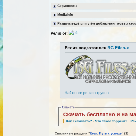
Скриншоты
MediaInfo
Раздача ведётся путём добавления новых сер
Релиз от:
Релиз подготовлен
RG Files-x
Найти все релизы группы
Скачать
Скачать бесплатно и на м
Как скачивать?
·
Что такое торрент?
·
Ре
Связанные раздачи "
Кузя. Путь к успеху
" (1):