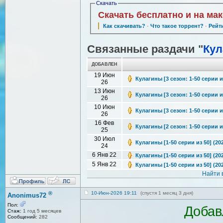
Скачать
Скачать бесплатно и на ма
Как скачивать?
·
Что такое торрент?
·
Рейт
Связанные раздачи "
Кул
ДОБАВЛЕН
19 Июн
Кулагины [3 сезон: 1-50 серии и
26
13 Июн
Кулагины [3 сезон: 1-50 серии из
26
10 Июн
Кулагины [3 сезон: 1-50 серии из
26
16 Фев
Кулагины [2 сезон: 1-50 серии и
25
30 Июл
Кулагины [1-50 серии из 50] (20
24
6 Янв 22
Кулагины [1-50 серии из 50] (20
5 Янв 22
Кулагины [1-50 серии из 50] (20
Найти 
®
10-Июн-2026 19:11
(спустя 1 месяц 3 дня)
Anonimus72
Пол:
Добав
Стаж:
1 год 5 месяцев
Сообщений:
282