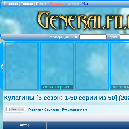
Главная
|
Трекер
|
Поиск
|
Правила
|
Форум
|
Чат
Регистрация
·
Имя:
Пароль:
WEB-DLRip-AVC
WEB-DLR
Кулагины [3 сезон: 1-50 серии из 50] (
Главная
»
Сериалы
»
Русскоязычные
Автор