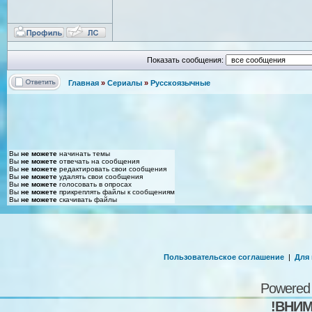
Показать сообщения:
Главная
»
Сериалы
»
Русскоязычные
Вы
не можете
начинать темы
Вы
не можете
отвечать на сообщения
Вы
не можете
редактировать свои сообщения
Вы
не можете
удалять свои сообщения
Вы
не можете
голосовать в опросах
Вы
не можете
прикреплять файлы к сообщениям
Вы
не можете
скачивать файлы
Пользовательское соглашение
|
Для
Powered
!ВНИМ