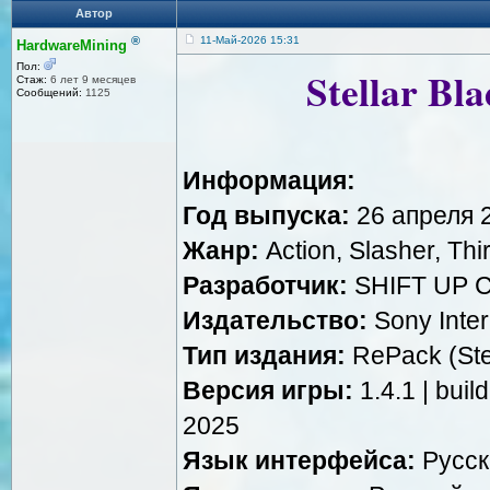
Автор
®
11-Май-2026 15:31
HardwareMining
Пол:
Stellar Bl
Стаж:
6 лет 9 месяцев
Сообщений:
1125
Информация:
Год выпуска:
26 апреля 2
Жанр:
Action, Slasher, Thi
Разработчик:
SHIFT UP C
Издательство:
Sony Inter
Тип издания:
RePack (St
Версия игры:
1.4.1 | bui
2025
Язык интерфейса:
Русск