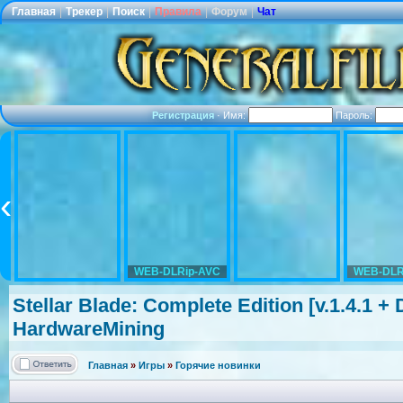
Главная
|
Трекер
|
Поиск
|
Правила
|
Форум
|
Чат
Регистрация
·
Имя:
Пароль:
WEB-DLRip-AVC
WEB-DLR
Stellar Blade: Complete Edition [v.1.4.1 +
HardwareMini
ng
Главная
»
Игры
»
Горячие новинки