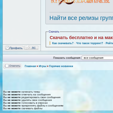
Найти все релизы груп
Скачать
Скачать бесплатно и на ма
Как скачивать?
·
Что такое торрент?
·
Рейт
Показать сообщения:
Главная
»
Игры
»
Горячие новинки
Вы
не можете
начинать темы
Вы
не можете
отвечать на сообщения
Вы
не можете
редактировать свои сообщения
Вы
не можете
удалять свои сообщения
Вы
не можете
голосовать в опросах
Вы
не можете
прикреплять файлы к сообщениям
Вы
не можете
скачивать файлы