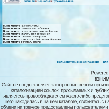
Главная
»
Сериалы
»
Русскоязычные
Вы
не можете
начинать темы
Вы
не можете
отвечать на сообщения
Вы
не можете
редактировать свои сообщения
Вы
не можете
удалять свои сообщения
Вы
не можете
голосовать в опросах
Вы
не можете
прикреплять файлы к сообщениям
Вы
не можете
скачивать файлы
Пользовательское соглашение
|
Для
Powered
!ВНИМ
Сайт не предоставляет электронные версии произв
каталогизацией ссылок, присылаемых и публи
являетесь правообладателем какого-либо представ
него находилась в нашем каталоге, свяжитесь с 
обмена на трекере предоставлены пользователями с