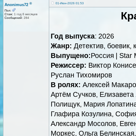
®
01-Июн-2026 01:53
Anonimus72
Пол:
Кр
Стаж:
1 год 6 месяцев
Сообщений:
284
Год выпуска
: 2026
Жанр:
Детектив, боевик, 
Выпущено:
Россия | Star 
Режиссер:
Виктор Конисе
Руслан Тихомиров
В ролях:
Алексей Макаров
Артём Сучков, Елизавета
Полищук, Мария Лопатина
Глафира Козулина, София
Александр Мосолов, Евге
Моркес, Ольга Белинская,