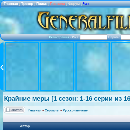
Главная
|
Трекер
|
Поиск
|
Правила
|
Форум
|
Чат
Регистрация
·
Имя:
Пароль:
Крайние меры [1 сезон: 1-16 серии из 1
Главная
»
Сериалы
»
Русскоязычные
Автор