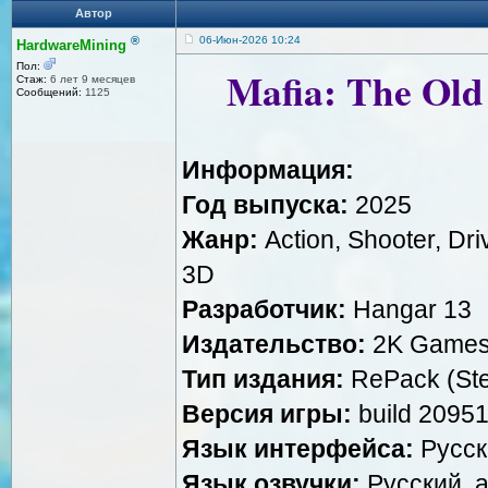
Автор
®
06-Июн-2026 10:24
HardwareMining
Пол:
Mafia: The Old
Стаж:
6 лет 9 месяцев
Сообщений:
1125
Информация:
Год выпуска:
2025
Жанр:
Action, Shooter, Dri
3D
Разработчик:
Hangar 13
Издательство:
2K Game
Тип издания:
RePack (St
Версия игры:
build 20951
Язык интерфейса:
Русск
Язык озвучки:
Русский, 