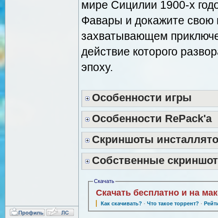
мире Сицилии 1900-х год
Фавары и докажите свою 
захватывающем приключен
действие которого разво
эпоху.
Особенности игры
Особенности RePack'a
Скриншоты инсталлят
Собственные скриншо
Скачать
Скачать бесплатно и на ма
Как скачивать?
·
Что такое торрент?
·
Рейт