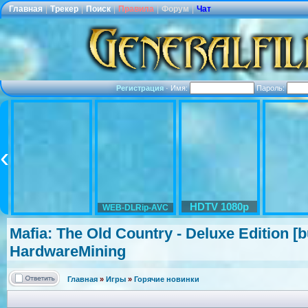
Главная
|
Трекер
|
Поиск
|
Правила
|
Форум
|
Чат
Регистрация
·
Имя:
Пароль:
HDTV 1080p
WEB-DLRip-AVC
Mafia: The Old Country - Deluxe Edition [
HardwareMini
ng
Главная
»
Игры
»
Горячие новинки